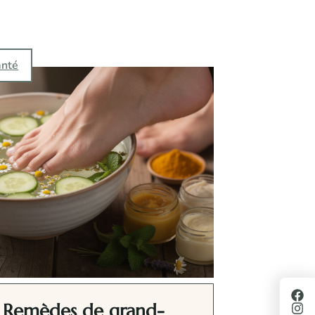
anté
Remèdes de grand-