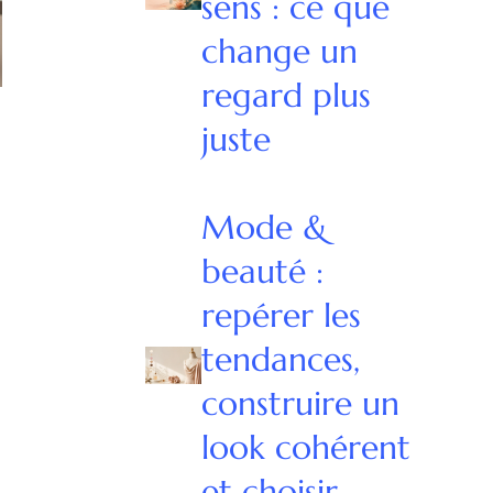
sens : ce que
change un
regard plus
juste
Mode &
beauté :
repérer les
tendances,
construire un
look cohérent
et choisir