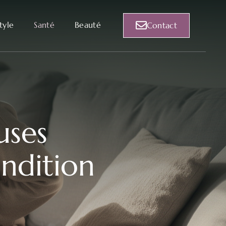
style
Santé
Beauté
Contact
uses
ondition