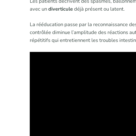
Les patients décrivent des spasmes, ballonneme
avec un
diverticule
déjà présent ou latent.
La rééducation passe par la reconnaissance des
contrôlée diminue l’amplitude des réactions a
répétitifs qui entretiennent les troubles intesti