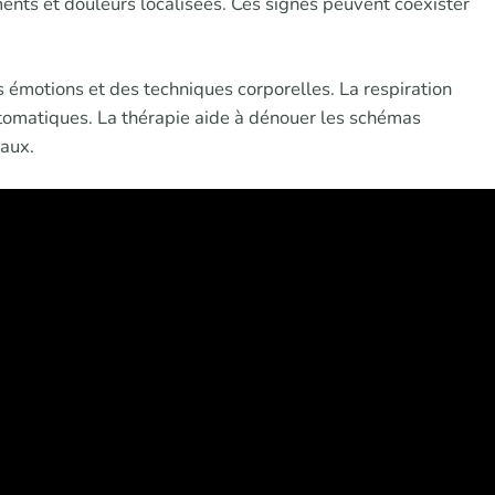
nts et douleurs localisées. Ces signes peuvent coexister
 émotions et des techniques corporelles. La respiration
utomatiques. La thérapie aide à dénouer les schémas
naux.