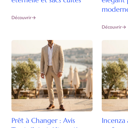
éternelle et sacs cultes
élégant
modern
Découvrir
Découvrir
Prêt à Changer : Avis
Incenza 