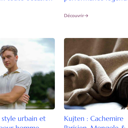
Découvrir
 style urbain et
Kujten : Cachemire