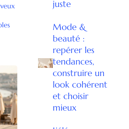
juste
eveux
bles
Mode &
beauté :
repérer les
tendances,
construire un
look cohérent
et choisir
mieux