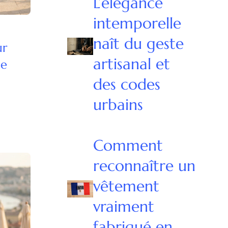
L’élégance
intemporelle
naît du geste
ur
artisanal et
le
des codes
urbains
Comment
reconnaître un
vêtement
vraiment
fabriqué en