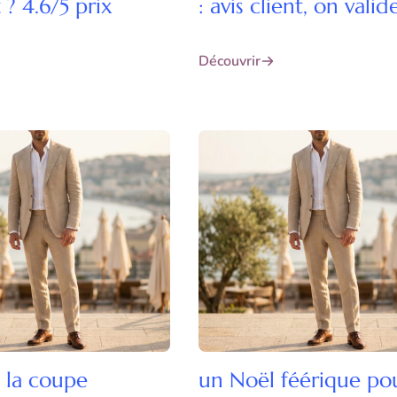
 ? 4.6/5 prix
: avis client, on valid
Découvrir
 la coupe
un Noël féérique po