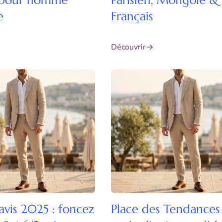
 pour homme
Parisien, Mongole &
e
Français
Découvrir
avis 2025 : foncez
Place des Tendance