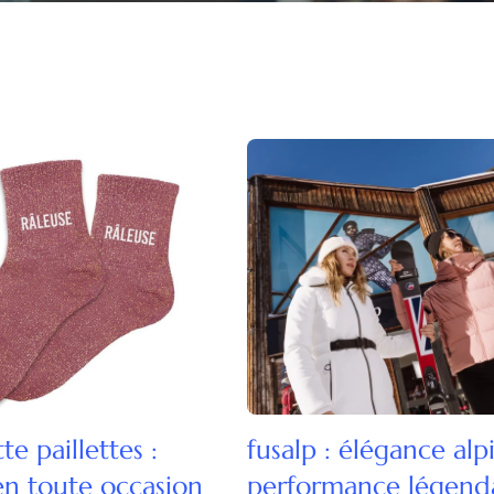
e paillettes :
fusalp : élégance alp
 en toute occasion
performance légend