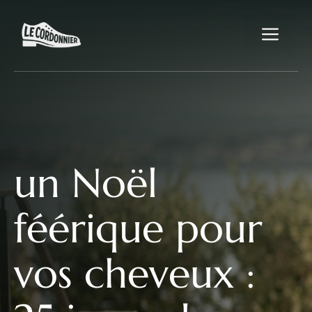
Aller
au
Me
contenu
un Noël
féérique pour
vos cheveux :