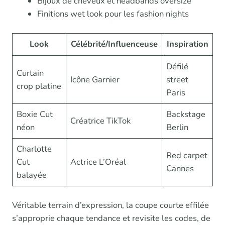
Bijoux de cheveux et headbands oversize
Finitions wet look pour les fashion nights
Look
Célébrité/Influenceuse
Inspiration
Défilé
Curtain
Icône Garnier
street
crop platine
Paris
Boxie Cut
Backstage
Créatrice TikTok
néon
Berlin
Charlotte
Red carpet
Cut
Actrice L’Oréal
Cannes
balayée
Véritable terrain d’expression, la coupe courte effilée
s’approprie chaque tendance et revisite les codes, de