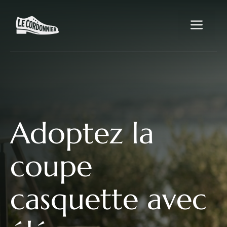
Aller
au
Me
contenu
Adoptez la
coupe
casquette avec