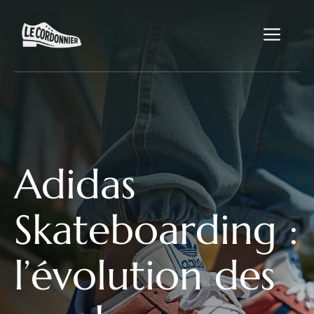
Aller
au
Me
contenu
Adidas
Skateboarding :
l’évolution des