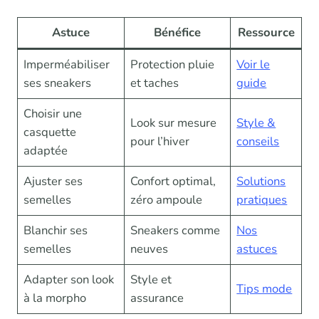
Astuce
Bénéfice
Ressource
Imperméabiliser
Protection pluie
Voir le
ses sneakers
et taches
guide
Choisir une
Look sur mesure
Style &
casquette
pour l’hiver
conseils
adaptée
Ajuster ses
Confort optimal,
Solutions
semelles
zéro ampoule
pratiques
Blanchir ses
Sneakers comme
Nos
semelles
neuves
astuces
Adapter son look
Style et
Tips mode
à la morpho
assurance