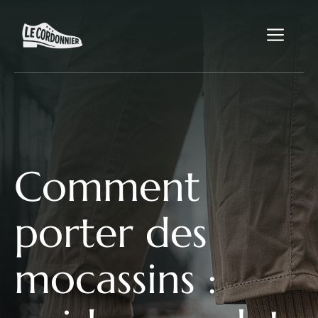
Aller
au
Me
contenu
Comment
porter des
mocassins :