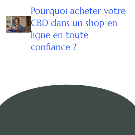
Pourquoi acheter votre
CBD dans un shop en
ligne en toute
confiance ?