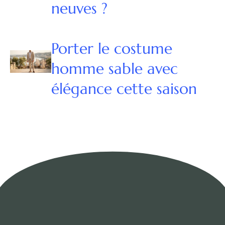
neuves ?
Porter le costume
homme sable avec
élégance cette saison