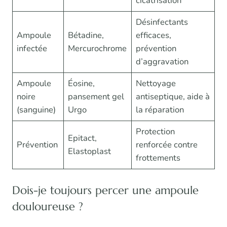
cicatrisation
Désinfectants
Ampoule
Bétadine,
efficaces,
infectée
Mercurochrome
prévention
d’aggravation
Ampoule
Éosine,
Nettoyage
noire
pansement gel
antiseptique, aide à
(sanguine)
Urgo
la réparation
Protection
Epitact,
Prévention
renforcée contre
Elastoplast
frottements
Dois-je toujours percer une ampoule
douloureuse ?