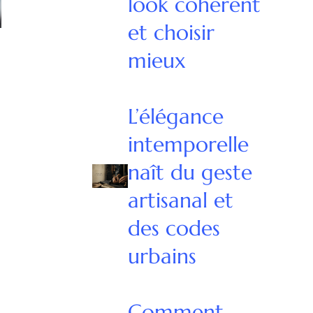
look cohérent
et choisir
mieux
L’élégance
intemporelle
naît du geste
artisanal et
des codes
urbains
Comment