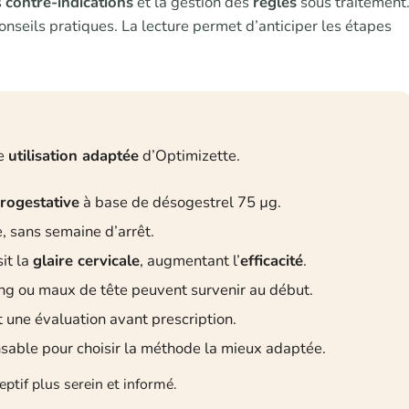
s
contre-indications
et la gestion des
règles
sous traitement
nseils pratiques. La lecture permet d’anticiper les étapes
ne
utilisation adaptée
d’Optimizette.
rogestative
à base de désogestrel 75 µg.
, sans semaine d’arrêt.
it la
glaire cervicale
, augmentant l’
efficacité
.
g ou maux de tête peuvent survenir au début.
une évaluation avant prescription.
sable pour choisir la méthode la mieux adaptée.
ptif plus serein et informé.