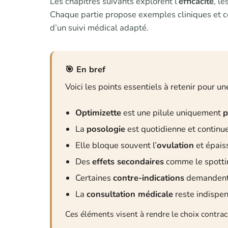
Les chapitres suivants explorent l’
efficacité
, le
Chaque partie propose exemples cliniques et co
d’un suivi médical adapté.
En bref
Voici les points essentiels à retenir pour u
Optimizette
est une pilule uniquement
p
La
posologie
est quotidienne et continue
Elle bloque souvent l’
ovulation
et épaiss
Des
effets secondaires
comme le spottin
Certaines
contre-indications
demandent 
La
consultation médicale
reste indispen
Ces éléments visent à rendre le choix contrace