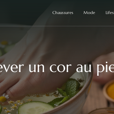
Chaussures
Mode
Life
er un cor au pi