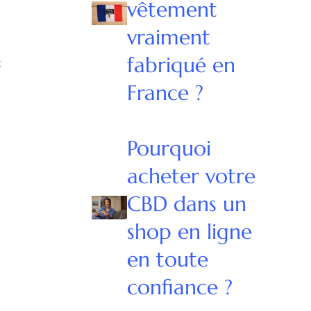
vêtement
vraiment
fabriqué en
t
France ?
Pourquoi
acheter votre
CBD dans un
shop en ligne
en toute
à
confiance ?