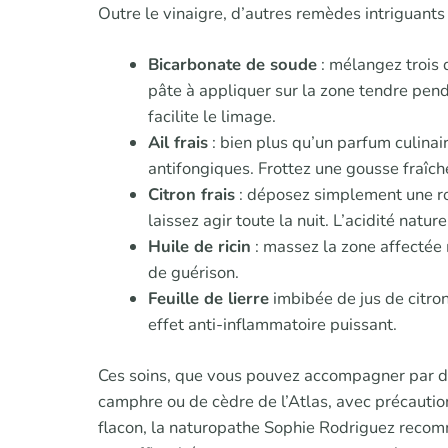
Outre le vinaigre, d’autres remèdes intriguants
Bicarbonate de soude
: mélangez trois 
pâte à appliquer sur la zone tendre pend
facilite le limage.
Ail frais
: bien plus qu’un parfum culinair
antifongiques. Frottez une gousse fraîch
Citron frais
: déposez simplement une ron
laissez agir toute la nuit. L’acidité natur
Huile de ricin
: massez la zone affectée 
de guérison.
Feuille de lierre
imbibée de jus de citro
effet anti-inflammatoire puissant.
Ces soins, que vous pouvez accompagner par de
camphre ou de cèdre de l’Atlas, avec précautio
flacon, la naturopathe Sophie Rodriguez reco