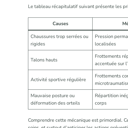
Le tableau récapitulatif suivant présente les pr
Causes
Mé
Chaussures trop serrées ou
Pression perma
rigides
localisées
Frottements rép
Talons hauts
accentuée sur l
Frottements con
Activité sportive régulière
microtraumati
Mauvaise posture ou
Répartition iné
déformation des orteils
corps
Comprendre cette mécanique est primordial. Cela
soins, et surtout d’anticiper les actions préven