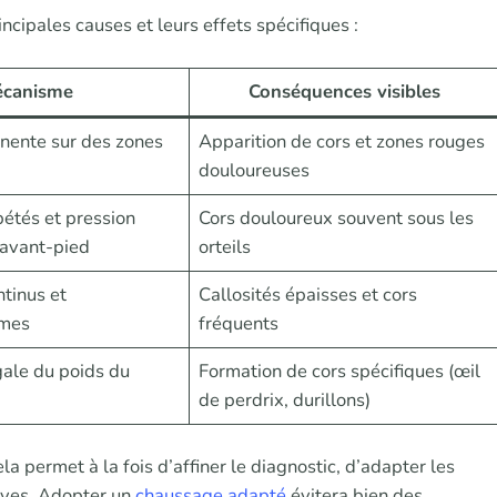
incipales causes et leurs effets spécifiques :
canisme
Conséquences visibles
nente sur des zones
Apparition de cors et zones rouges
douloureuses
étés et pression
Cors douloureux souvent sous les
’avant-pied
orteils
tinus et
Callosités épaisses et cors
smes
fréquents
gale du poids du
Formation de cors spécifiques (œil
de perdrix, durillons)
 permet à la fois d’affiner le diagnostic, d’adapter les
tives. Adopter un
chaussage adapté
évitera bien des