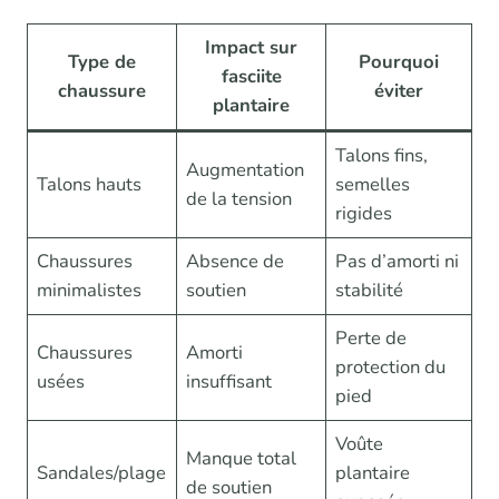
Impact sur
Type de
Pourquoi
fasciite
chaussure
éviter
plantaire
Talons fins,
Augmentation
Talons hauts
semelles
de la tension
rigides
Chaussures
Absence de
Pas d’amorti ni
minimalistes
soutien
stabilité
Perte de
Chaussures
Amorti
protection du
usées
insuffisant
pied
Voûte
Manque total
Sandales/plage
plantaire
de soutien