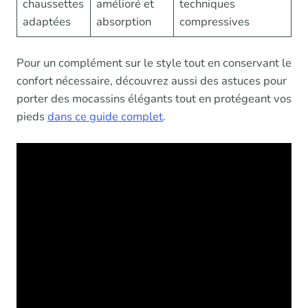
chaussettes
amélioré et
techniques
adaptées
absorption
compressives
Pour un complément sur le style tout en conservant le
confort nécessaire, découvrez aussi des astuces pour
porter des mocassins élégants tout en protégeant vos
pieds
dans ce guide complet
.