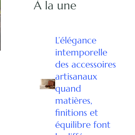
À la une
L’élégance
intemporelle
des accessoires
artisanaux
quand
matières,
finitions et
équilibre font