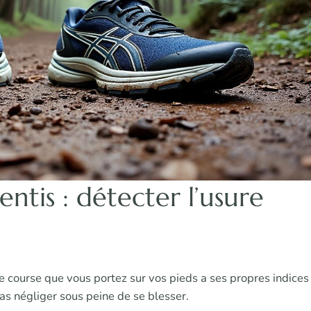
sentis : détecter l’usure
e course que vous portez sur vos pieds a ses propres indices
pas négliger sous peine de se blesser.