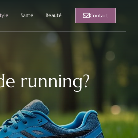
style
Santé
Beauté
Contact
de running?