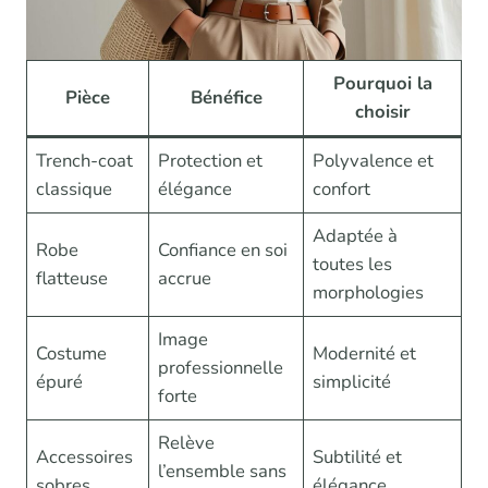
Pourquoi la
Pièce
Bénéfice
choisir
Trench-coat
Protection et
Polyvalence et
classique
élégance
confort
Adaptée à
Robe
Confiance en soi
toutes les
flatteuse
accrue
morphologies
Image
Costume
Modernité et
professionnelle
épuré
simplicité
forte
Relève
Accessoires
Subtilité et
l’ensemble sans
sobres
élégance