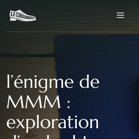
Aller
au
Me
contenu
l’énigme de
MMM :
exploration