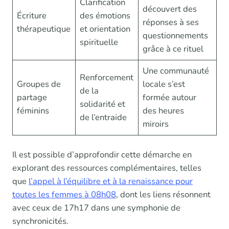
Clarification
découvert des
Écriture
des émotions
réponses à ses
thérapeutique
et orientation
questionnements
spirituelle
grâce à ce rituel
Une communauté
Renforcement
Groupes de
locale s’est
de la
partage
formée autour
solidarité et
féminins
des heures
de l’entraide
miroirs
Il est possible d’approfondir cette démarche en
explorant des ressources complémentaires, telles
que
l’appel à l’équilibre et à la renaissance pour
toutes les femmes à 08h08
, dont les liens résonnent
avec ceux de 17h17 dans une symphonie de
synchronicités.