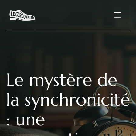
Aller
au
Me
contenu
Le mystère de
la synchronicité
: une