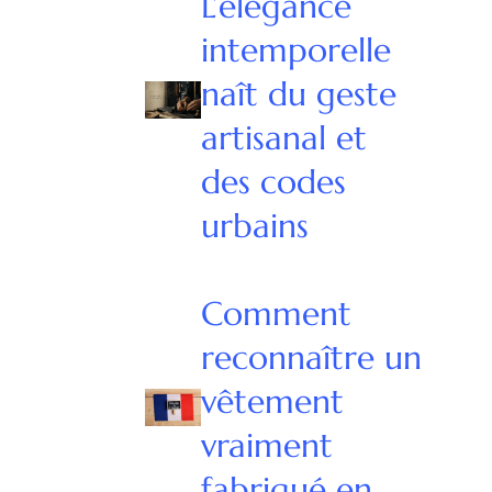
L’élégance
intemporelle
naît du geste
artisanal et
des codes
urbains
Comment
reconnaître un
vêtement
vraiment
fabriqué en