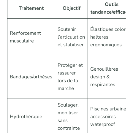
Outils
Traitement
Objectif
tendance/efficaces
Soutenir
Élastiques colorés,
Renforcement
l’articulation
haltères
musculaire
et stabiliser
ergonomiques
Protéger et
Genouillères
rassurer
Bandages/orthèses
design &
lors de la
respirantes
marche
Soulager,
Piscines urbaines,
mobiliser
Hydrothérapie
accessoires
sans
waterproof
contrainte