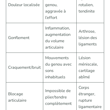
Douleur localisée
genou,
rotulien,
aggravée à
tendinite
l’effort
Inflammation,
Arthrose,
augmentation
Gonflement
lésion des
du volume
ligaments
articulaire
Mouvements
Lésion
du genou avec
méniscale,
Craquement/bruit
sons
cartilage
inhabituels
abîmé
Corps
Impossible de
Blocage
étranger,
plier/tendre
articulaire
rupture
complètement
ligamentaire