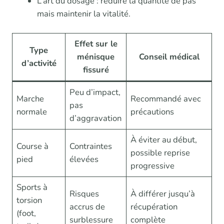
L’art du dosage : réduire la quantité de pas
mais maintenir la vitalité.
Effet sur le
Type
ménisque
Conseil médical
d’activité
fissuré
Peu d’impact,
Marche
Recommandé avec
pas
normale
précautions
d’aggravation
À éviter au début,
Course à
Contraintes
possible reprise
pied
élevées
progressive
Sports à
Risques
À différer jusqu’à
torsion
accrus de
récupération
(foot,
surblessure
complète