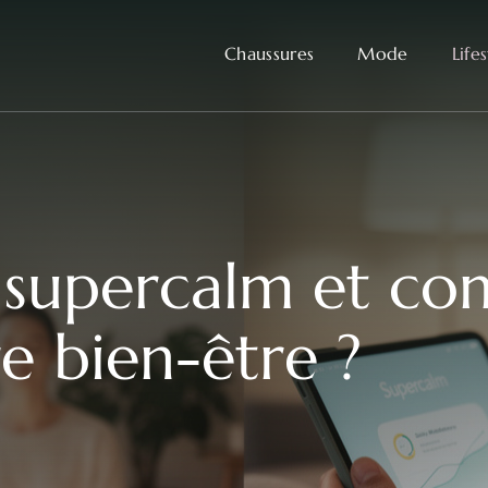
Chaussures
Mode
Life
 supercalm et co
e bien-être ?