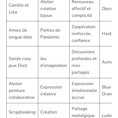
Atelier
Renouveau
Camille et
création
affectif et
Djeco
Lola
bijoux
complicité
Coopération
Amies de
Parties de
renforcée,
Hasbro
longue date
Pandemic
confiance
Discussions
Soirée cosy
Jeu
profondes et
Asmod
jeux Dixit
d’imagination
rires
partagés
Atelier
Expression
Expression
Blue
peinture
émotionnelle
créative
Orange
collaborative
accrue
Partage
Scrapbooking
Création
nostalgique
Ludoco