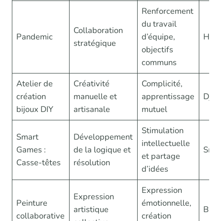
Renforcement
du travail
Collaboration
Pandemic
d’équipe,
Has
stratégique
objectifs
communs
Atelier de
Créativité
Complicité,
création
manuelle et
apprentissage
Djec
bijoux DIY
artisanale
mutuel
Stimulation
Smart
Développement
intellectuelle
Games :
de la logique et
Sma
et partage
Casse-têtes
résolution
d’idées
Expression
Expression
Peinture
émotionnelle,
artistique
Blue
collaborative
création