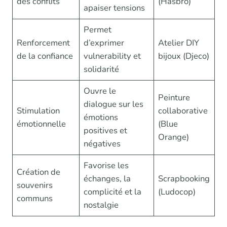
des conflits
(Hasbro)
apaiser tensions
Permet
Renforcement
d’exprimer
Atelier DIY
de la confiance
vulnerability et
bijoux (Djeco)
solidarité
Ouvre le
Peinture
dialogue sur les
Stimulation
collaborative
émotions
émotionnelle
(Blue
positives et
Orange)
négatives
Favorise les
Création de
échanges, la
Scrapbooking
souvenirs
complicité et la
(Ludocop)
communs
nostalgie