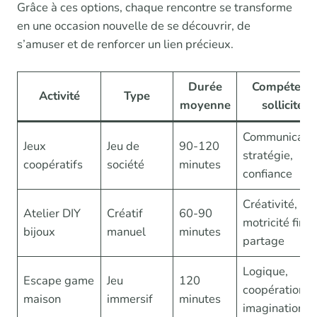
Grâce à ces options, chaque rencontre se transforme
en une occasion nouvelle de se découvrir, de
s’amuser et de renforcer un lien précieux.
Durée
Compétenc
Activité
Type
moyenne
sollicitées
Communicatio
Jeux
Jeu de
90-120
stratégie,
coopératifs
société
minutes
confiance
Créativité,
Atelier DIY
Créatif
60-90
motricité fine,
bijoux
manuel
minutes
partage
Logique,
Escape game
Jeu
120
coopération,
maison
immersif
minutes
imagination