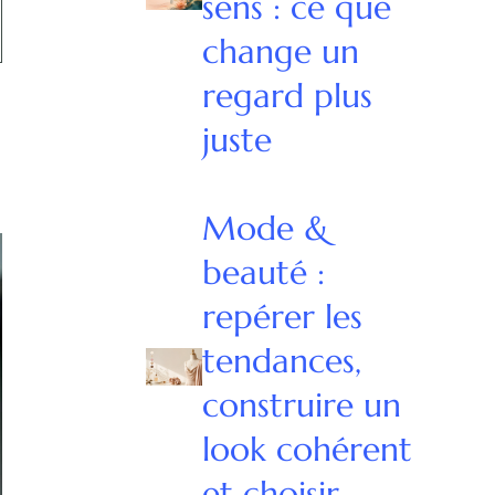
sens : ce que
change un
regard plus
juste
Mode &
beauté :
repérer les
tendances,
construire un
look cohérent
et choisir