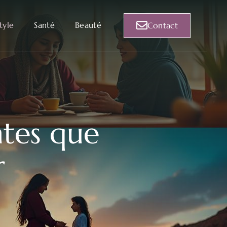
style
Santé
Beauté
Contact
ntes que
r