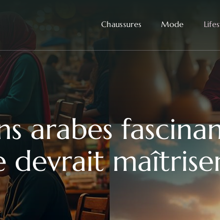
Chaussures
Mode
Life
ns arabes fascina
devrait maîtrise