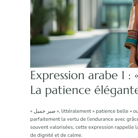
Expression arabe 1 : « صبر جميل » (Sabr Jamil
La patience élégante
« صبر جميل », littéralement « patience belle » ou « patience élégante », est une expression qui illustre
parfaitement la vertu de l’endurance avec grâc
souvent valorisées, cette expression rappelle 
de dignité et de calme.