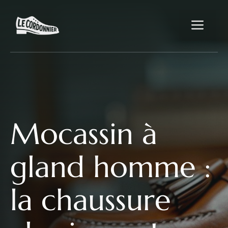
Aller
au
Me
contenu
Mocassin à
gland homme :
la chaussure