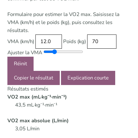
Formulaire pour estimer la VO2 max. Saisissez la
VMA (km/h) et le poids (kg), puis consultez les
résultats.
VMA (km/h)
Poids (kg)
Ajuster la VMA
Réinit
Copier le résultat
Explication courte
Résultats estimés
VO2 max (mL·kg⁻¹·min⁻¹)
43,5 mL·kg⁻¹·min⁻¹
VO2 max absolue (L/min)
3,05 L/min