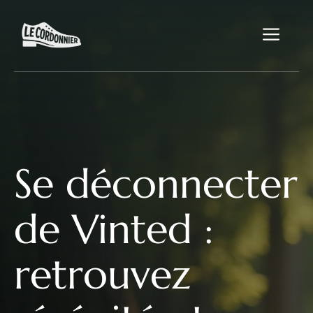
Aller
au
Me
contenu
Se déconnecter
de Vinted :
retrouvez