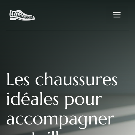
Aller
au
Me
contenu
Les chaussures
idéales pour
accompagner