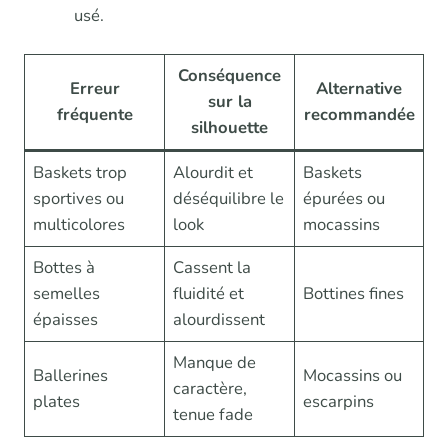
usé.
Conséquence
Erreur
Alternative
sur la
fréquente
recommandée
silhouette
Baskets trop
Alourdit et
Baskets
sportives ou
déséquilibre le
épurées ou
multicolores
look
mocassins
Bottes à
Cassent la
semelles
fluidité et
Bottines fines
épaisses
alourdissent
Manque de
Ballerines
Mocassins ou
caractère,
plates
escarpins
tenue fade