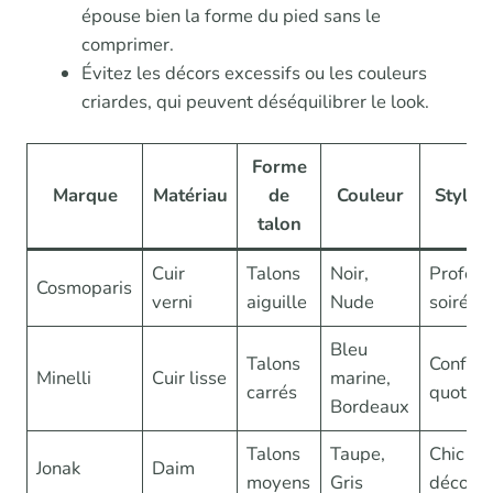
épouse bien la forme du pied sans le
comprimer.
Évitez les décors excessifs ou les couleurs
criardes, qui peuvent déséquilibrer le look.
Forme
Marque
Matériau
de
Couleur
Style 
talon
Cuir
Talons
Noir,
Profess
Cosmoparis
verni
aiguille
Nude
soirée
Bleu
Talons
Confort
Minelli
Cuir lisse
marine,
carrés
quotidi
Bordeaux
Talons
Taupe,
Chic
Jonak
Daim
moyens
Gris
décontr