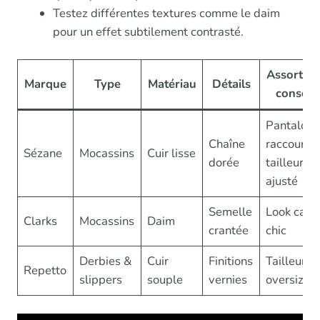
Testez différentes textures comme le daim
pour un effet subtilement contrasté.
Assortim
Marque
Type
Matériau
Détails
conseill
Pantalon
Chaîne
raccourci,
Sézane
Mocassins
Cuir lisse
dorée
tailleur
ajusté
Semelle
Look casu
Clarks
Mocassins
Daim
crantée
chic
Derbies &
Cuir
Finitions
Tailleur
Repetto
slippers
souple
vernies
oversize