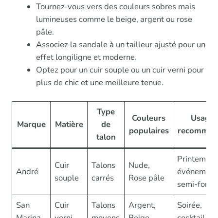
Tournez-vous vers des couleurs sobres mais
lumineuses comme le beige, argent ou rose
pâle.
Associez la sandale à un tailleur ajusté pour un
effet longiligne et moderne.
Optez pour un cuir souple ou un cuir verni pour
plus de chic et une meilleure tenue.
Type
Couleurs
Usage
Marque
Matière
de
populaires
recomman
talon
Printemps,
Cuir
Talons
Nude,
André
événement
souple
carrés
Rose pâle
semi-forme
San
Cuir
Talons
Argent,
Soirée,
Marina
verni
moyens
Beige
cocktail