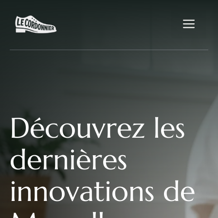
Aller
au
Me
contenu
Découvrez les
dernières
innovations de