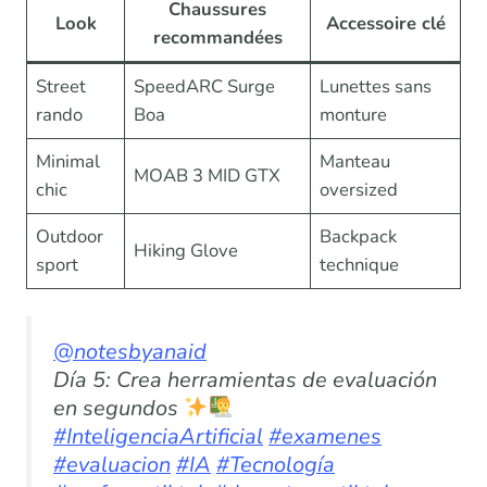
Chaussures
Look
Accessoire clé
recommandées
Street
SpeedARC Surge
Lunettes sans
rando
Boa
monture
Minimal
Manteau
MOAB 3 MID GTX
chic
oversized
Outdoor
Backpack
Hiking Glove
sport
technique
@notesbyanaid
Día 5: Crea herramientas de evaluación
en segundos
#InteligenciaArtificial
#examenes
#evaluacion
#IA
#Tecnología