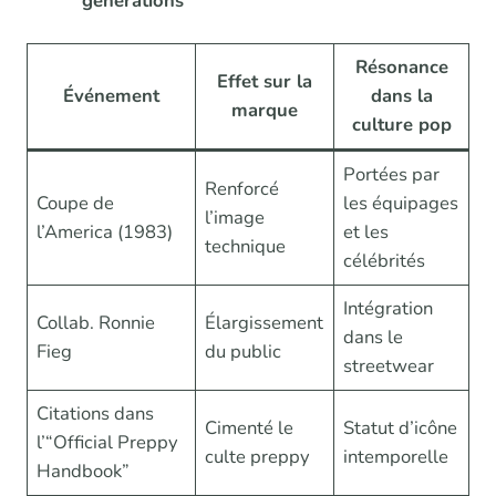
générations
Résonance
Effet sur la
Événement
dans la
marque
culture pop
Portées par
Renforcé
Coupe de
les équipages
l’image
l’America (1983)
et les
technique
célébrités
Intégration
Collab. Ronnie
Élargissement
dans le
Fieg
du public
streetwear
Citations dans
Cimenté le
Statut d’icône
l’“Official Preppy
culte preppy
intemporelle
Handbook”