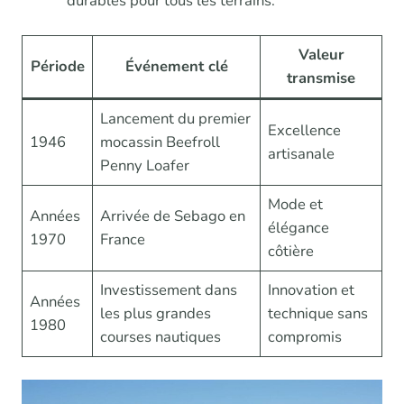
durables pour tous les terrains.
Valeur
Période
Événement clé
transmise
Lancement du premier
Excellence
1946
mocassin Beefroll
artisanale
Penny Loafer
Mode et
Années
Arrivée de Sebago en
élégance
1970
France
côtière
Investissement dans
Innovation et
Années
les plus grandes
technique sans
1980
courses nautiques
compromis