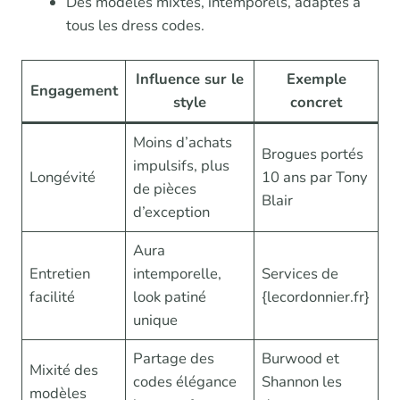
Des modèles mixtes, intemporels, adaptés à
tous les dress codes.
Influence sur le
Exemple
Engagement
style
concret
Moins d’achats
Brogues portés
impulsifs, plus
Longévité
10 ans par Tony
de pièces
Blair
d’exception
Aura
Entretien
intemporelle,
Services de
facilité
look patiné
{lecordonnier.fr}
unique
Partage des
Burwood et
Mixité des
codes élégance
Shannon les
modèles