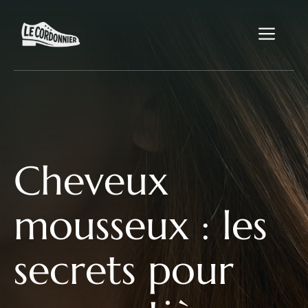
Aller
au
Me
contenu
Cheveux
mousseux : les
secrets pour