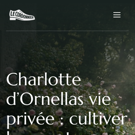
Aller
au
Me
contenu
Charlotte
d’Ornellas vie
privée : cultiver