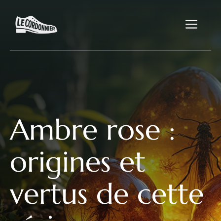
Aller
au
Me
contenu
Ambre rose :
origines et
vertus de cette