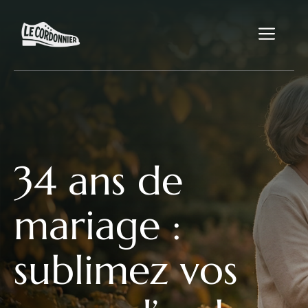
Aller
au
Me
contenu
34 ans de
mariage :
sublimez vos