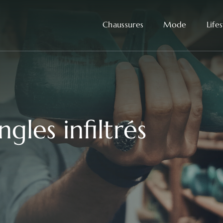
Chaussures
Mode
Life
gles infiltrés