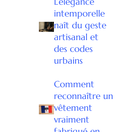
L’élégance
intemporelle
naît du geste
artisanal et
des codes
urbains
Comment
reconnaître un
vêtement
vraiment
fabriqué en