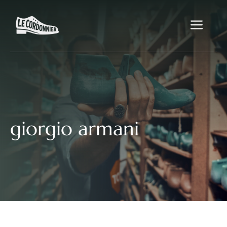
Aller
au
Me
contenu
giorgio armani