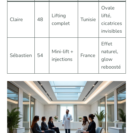
Ovale
Lifting
lifté,
Claire
48
Tunisie
complet
cicatrices
invisibles
Effet
Mini-lift +
naturel,
Sébastien
54
France
injections
glow
reboosté