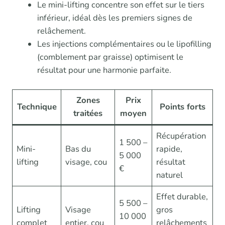
Le mini-lifting concentre son effet sur le tiers
inférieur, idéal dès les premiers signes de
relâchement.
Les injections complémentaires ou le lipofilling
(comblement par graisse) optimisent le
résultat pour une harmonie parfaite.
Zones
Prix
Technique
Points forts
traitées
moyen
Récupération
1 500 –
Mini-
Bas du
rapide,
5 000
lifting
visage, cou
résultat
€
naturel
Effet durable,
5 500 –
Lifting
Visage
gros
10 000
complet
entier, cou
relâchements