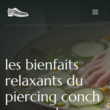
Aller
au
Me
contenu
les bienfaits
relaxants du
piercing conch