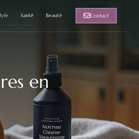
style
Santé
Beauté
Contact
res en