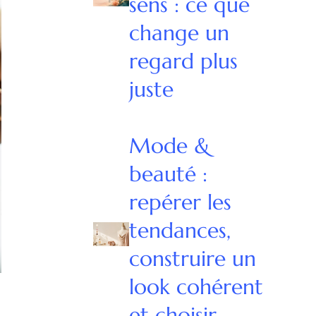
sens : ce que
change un
regard plus
juste
Mode &
beauté :
repérer les
tendances,
construire un
look cohérent
et choisir