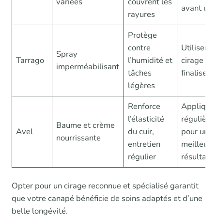
variées
couvrent les
avant us
rayures
Protège
contre
Utiliser a
Spray
Tarrago
l’humidité et
cirage po
imperméabilisant
tâches
finaliser
légères
Renforce
Applique
l’élasticité
régulière
Baume et crème
Avel
du cuir,
pour un
nourrissante
entretien
meilleur
régulier
résultat
Opter pour un cirage reconnue et spécialisé garantit
que votre canapé bénéficie de soins adaptés et d’une
belle longévité.