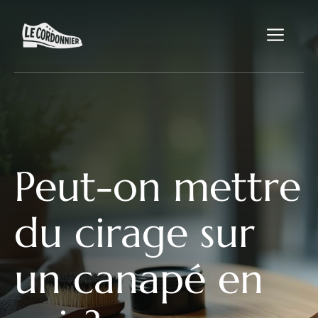
Aller
au
Me
contenu
Peut-on mettre
du cirage sur
un canapé en