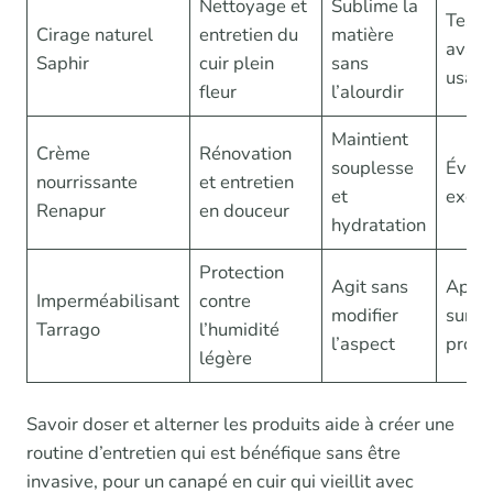
Nettoyage et
Sublime la
Teste
Cirage naturel
entretien du
matière
avant
Saphir
cuir plein
sans
usag
fleur
l’alourdir
Maintient
Crème
Rénovation
souplesse
Évite
nourrissante
et entretien
et
excè
Renapur
en douceur
hydratation
Protection
Agit sans
Appli
Imperméabilisant
contre
modifier
sur cu
Tarrago
l’humidité
l’aspect
propr
légère
Savoir doser et alterner les produits aide à créer une
routine d’entretien qui est bénéfique sans être
invasive, pour un canapé en cuir qui vieillit avec