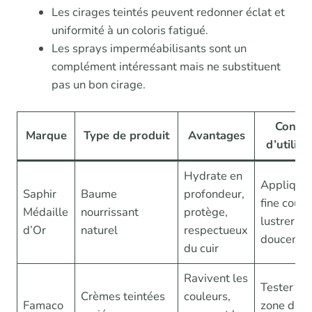
Les cirages teintés peuvent redonner éclat et
uniformité à un coloris fatigué.
Les sprays imperméabilisants sont un
complément intéressant mais ne substituent
pas un bon cirage.
Consei
Marque
Type de produit
Avantages
d’utilisa
Hydrate en
Appliquer
Saphir
Baume
profondeur,
fine couch
Médaille
nourrissant
protège,
lustrer
d’Or
naturel
respectueux
douceme
du cuir
Ravivent les
Tester su
Crèmes teintées
couleurs,
Famaco
zone disc