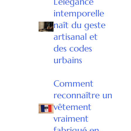
L’élégance
intemporelle
naît du geste
artisanal et
des codes
urbains
Comment
reconnaître un
vêtement
vraiment
fabriqué en