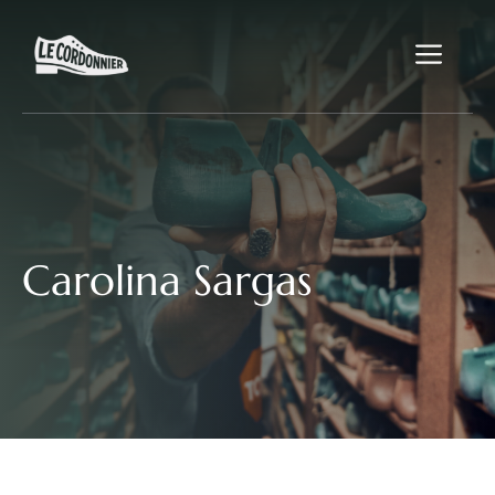
Aller
au
Me
contenu
Carolina Sargas